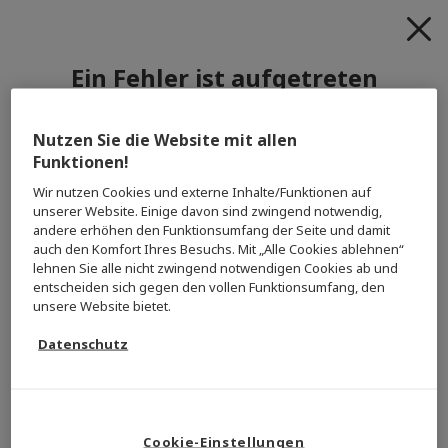
Ein Fehler ist aufgetreten
Willkommen im Service-Shop!
Wir bitten um Entschuldigung.
Nutzen Sie die Website mit allen
Bitte versuchen Sie es zu einem späteren Zeitpunkt erneut,
Funktionen!
Bitte loggen Sie sich mit Ihrem Koelnmesse
oder kontaktieren Sie den Support.
Account ein.
Wir nutzen Cookies und externe Inhalte/Funktionen auf
unserer Website. Einige davon sind zwingend notwendig,
andere erhöhen den Funktionsumfang der Seite und damit
Einloggen
auch den Komfort Ihres Besuchs. Mit „Alle Cookies ablehnen“
lehnen Sie alle nicht zwingend notwendigen Cookies ab und
entscheiden sich gegen den vollen Funktionsumfang, den
unsere Website bietet.
Datenschutz
Sie haben noch keinen Koelnmesse Account?
Okay
Registrieren
Cookie-Einstellungen